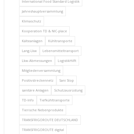
International Food Standard Logistik
Jahreshauptversammlung
Klimaschutz
Kooperation TD & NIC-place
Kälteanlagen
Kühltransporte
Lang-Lkw
Lebensmitteltransport
Lkw-Abmessungen
LogistikHilft
Mitgliederversammlung
Positivstreckennetz
Sani Stop
sanitäre Anlagen
Schutzausrüstung
TD-Info
Tiefkühltransporte
Tierische Nebenprodukte
TRANSFRIGOROUTE DEUTSCHLAND
TRANSFRIGOROUTE digital