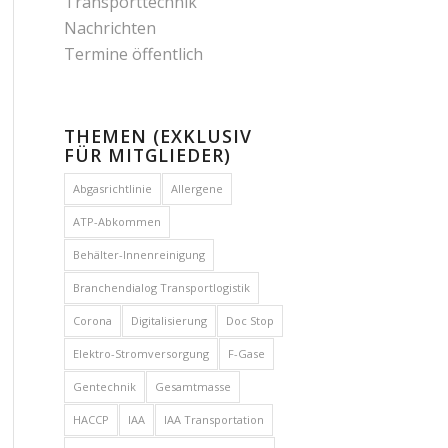
Transporttechnik
Nachrichten
Termine öffentlich
THEMEN (EXKLUSIV
FÜR MITGLIEDER)
Abgasrichtlinie
Allergene
ATP-Abkommen
Behälter-Innenreinigung
Branchendialog Transportlogistik
Corona
Digitalisierung
Doc Stop
Elektro-Stromversorgung
F-Gase
Gentechnik
Gesamtmasse
HACCP
IAA
IAA Transportation