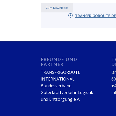
Zum Download:
TRANSFRIGOROUTE DEU
FREUNDE UND
T
PARTNER
D
TRANSFRIGOROUTE
Br
INTERNATIONAL
60
Bundesverband
+4
Güterkraftverkehr Logistik
in
und Entsorgung e.V.