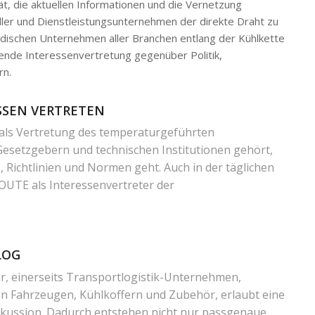
ät, die aktuellen Informationen und die Vernetzung
ller und Dienstleistungsunternehmen der direkte Draht zu
tändischen Unternehmen aller Branchen entlang der Kühlkette
nde Interessenvertretung gegenüber Politik,
rn.
SSEN VERTRETEN
s Vertretung des temperaturgeführten
setzgebern und technischen Institutionen gehört,
Richtlinien und Normen geht. Auch in der täglichen
OUTE als Interessenvertreter der
.
LOG
er, einerseits Transportlogistik-Unternehmen,
on Fahrzeugen, Kühlkoffern und Zubehör, erlaubt eine
skussion. Dadurch entstehen nicht nur passgenaue