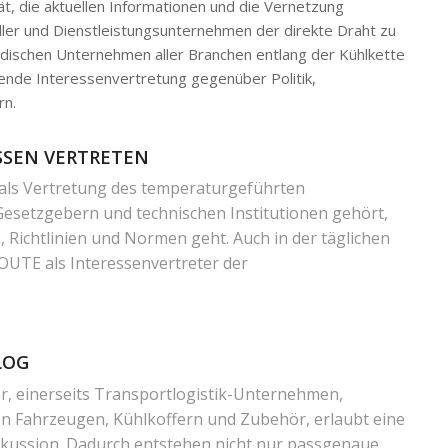
ät, die aktuellen Informationen und die Vernetzung
ller und Dienstleistungsunternehmen der direkte Draht zu
tändischen Unternehmen aller Branchen entlang der Kühlkette
nde Interessenvertretung gegenüber Politik,
rn.
SSEN VERTRETEN
s Vertretung des temperaturgeführten
setzgebern und technischen Institutionen gehört,
Richtlinien und Normen geht. Auch in der täglichen
OUTE als Interessenvertreter der
.
LOG
er, einerseits Transportlogistik-Unternehmen,
on Fahrzeugen, Kühlkoffern und Zubehör, erlaubt eine
skussion. Dadurch entstehen nicht nur passgenaue