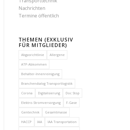
Transporttechnik
Nachrichten
Termine öffentlich
THEMEN (EXKLUSIV
FÜR MITGLIEDER)
Abgasrichtlinie
Allergene
ATP-Abkommen
Behälter-Innenreinigung
Branchendialog Transportlogistik
Corona
Digitalisierung
Doc Stop
Elektro-Stromversorgung
F-Gase
Gentechnik
Gesamtmasse
HACCP
IAA
IAA Transportation