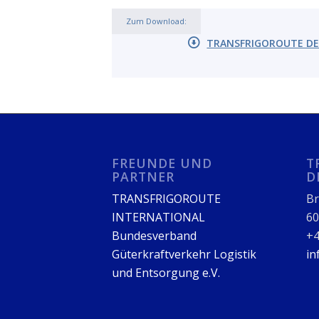
Zum Download:
TRANSFRIGOROUTE DEU
FREUNDE UND
T
PARTNER
D
TRANSFRIGOROUTE
Br
INTERNATIONAL
60
Bundesverband
+4
Güterkraftverkehr Logistik
in
und Entsorgung e.V.