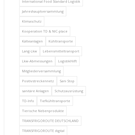
International Food Standard Logistik
Jahreshauptversammlung
Klimaschutz
Kooperation TD & NIC-place
Kälteanlagen
Kühltransporte
Lang-Lkw
Lebensmitteltransport
Lkw-Abmessungen
LogistikHilft
Mitgliederversammlung
Positivstreckennetz
Sani Stop
sanitäre Anlagen
Schutzausrüstung
TD-Info
Tiefkühltransporte
Tierische Nebenprodukte
TRANSFRIGOROUTE DEUTSCHLAND
TRANSFRIGOROUTE digital