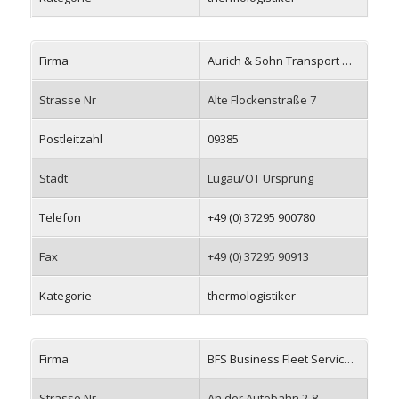
Firma
Aurich & Sohn Transport GmbH
Strasse Nr
Alte Flockenstraße 7
Postleitzahl
09385
Stadt
Lugau/OT Ursprung
Telefon
+49 (0) 37295 900780
Fax
+49 (0) 37295 90913
Kategorie
thermologistiker
Firma
BFS Business Fleet Services GmbH
Strasse Nr
An der Autobahn 2-8