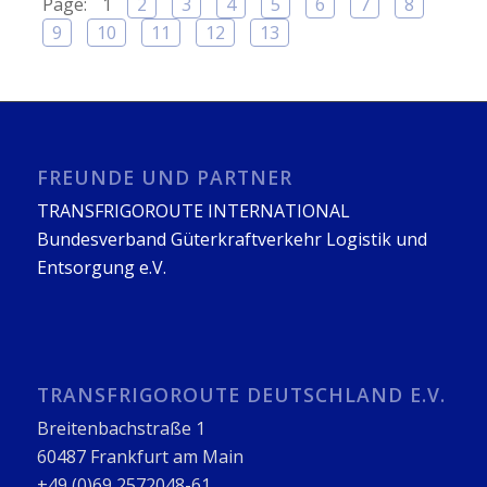
Page:
1
2
3
4
5
6
7
8
9
10
11
12
13
FREUNDE UND PARTNER
TRANSFRIGOROUTE INTERNATIONAL
Bundesverband Güterkraftverkehr Logistik und
Entsorgung e.V.
TRANSFRIGOROUTE DEUTSCHLAND E.V.
Breitenbachstraße 1
60487 Frankfurt am Main
+49 (0)69 2572048-61