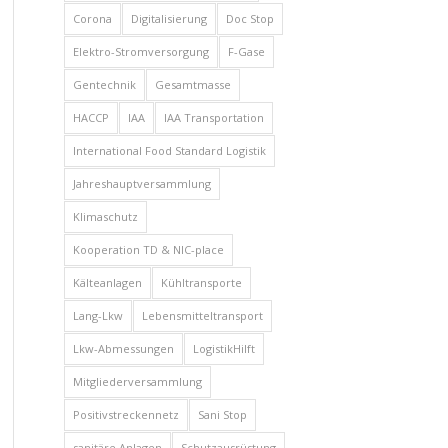
Corona
Digitalisierung
Doc Stop
Elektro-Stromversorgung
F-Gase
Gentechnik
Gesamtmasse
HACCP
IAA
IAA Transportation
International Food Standard Logistik
Jahreshauptversammlung
Klimaschutz
Kooperation TD & NIC-place
Kälteanlagen
Kühltransporte
Lang-Lkw
Lebensmitteltransport
Lkw-Abmessungen
LogistikHilft
Mitgliederversammlung
Positivstreckennetz
Sani Stop
sanitäre Anlagen
Schutzausrüstung