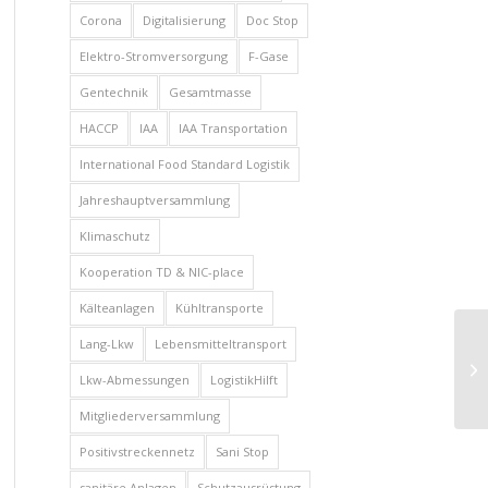
Corona
Digitalisierung
Doc Stop
Elektro-Stromversorgung
F-Gase
Gentechnik
Gesamtmasse
HACCP
IAA
IAA Transportation
International Food Standard Logistik
Jahreshauptversammlung
Klimaschutz
Kooperation TD & NIC-place
Kälteanlagen
Kühltransporte
Lang-Lkw
Lebensmitteltransport
Fa
Ve
Lkw-Abmessungen
LogistikHilft
Mitgliederversammlung
Positivstreckennetz
Sani Stop
sanitäre Anlagen
Schutzausrüstung