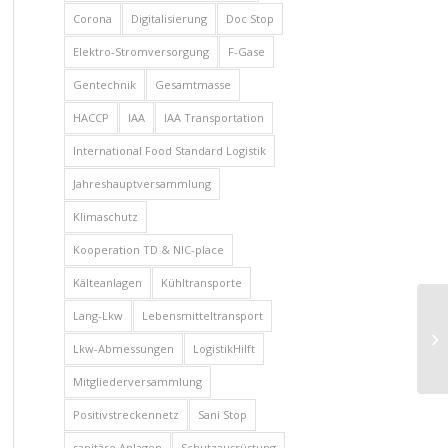
Corona
Digitalisierung
Doc Stop
Elektro-Stromversorgung
F-Gase
Gentechnik
Gesamtmasse
HACCP
IAA
IAA Transportation
International Food Standard Logistik
Jahreshauptversammlung
Klimaschutz
Kooperation TD & NIC-place
Kälteanlagen
Kühltransporte
Lang-Lkw
Lebensmitteltransport
Ja
Zw
Lkw-Abmessungen
LogistikHilft
Mitgliederversammlung
Positivstreckennetz
Sani Stop
sanitäre Anlagen
Schutzausrüstung